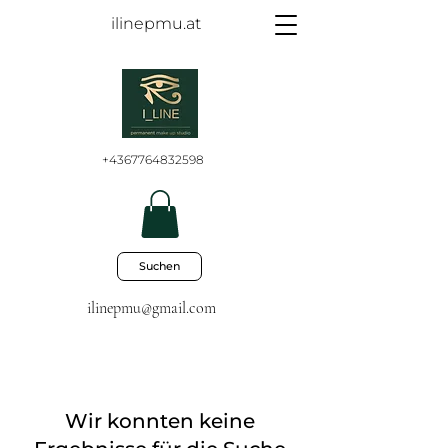
ilinepmu.at
+4367764832598
Suchen
ilinepmu@gmail.com
Wir konnten keine