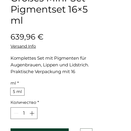
Pigmentset 16×5
ml
Цена
639,96 €
Versand Info
Komplettes Set mit Pigmenten für
Augenbrauen, Lippen und Lidstrich.
Praktische Verpackung mit 16
Fläschchen à 5 ml.
ml
*
5 ml
Количество
*