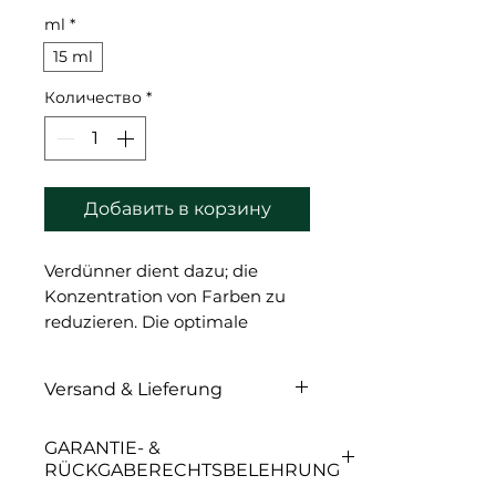
ml
*
15 ml
Количество
*
Добавить в корзину
Verdünner dient dazu; die
Konzentration von Farben zu
reduzieren. Die optimale
Konsistenz erleichtert das
Auftragen; sorgt für einen
Versand & Lieferung
weichmachenden Effekt und
einen „Samtfarben“-Effekt.
Versand & Lieferung
GARANTIE- &
RÜCKGABERECHTSBELEHRUNG