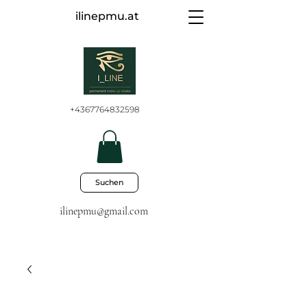
ilinepmu.at
+4367764832598
Suchen
ilinepmu@gmail.com