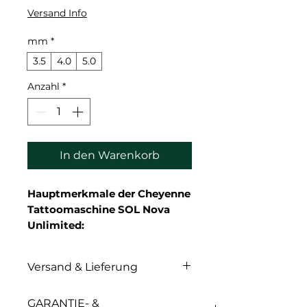
Versand Info
mm
*
3.5
4.0
5.0
Anzahl
*
In den Warenkorb
Hauptmerkmale der Cheyenne
Tattoomaschine SOL Nova
Unlimited:
Farbe: Schwarz
Kabellos - keine Kabel oder
Versand & Lieferung
Netzteile nötig
Bedienung über Einzeltaste
Versand & Lieferung
GARANTIE- &
und Bewegungssteuerung