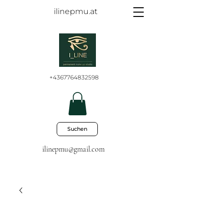
ilinepmu.at
+4367764832598
Suchen
ilinepmu@gmail.com