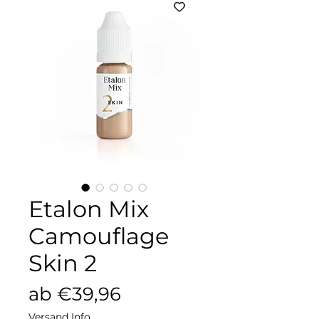
Etalon Mix
Camouflage
Skin 2
Sale-
ab
€39,96
Preis
Versand Info