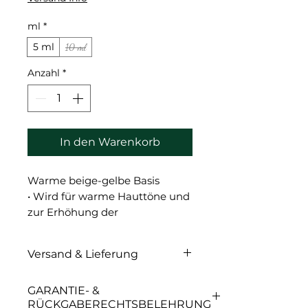
ml
*
5 ml
10 ml
Anzahl
*
In den Warenkorb
Warme beige-gelbe Basis
• Wird für warme Hauttöne und
zur Erhöhung der
Farbtemperatur in
Kombination mit kühlen
Versand & Lieferung
Farbtönen verwendet.
Versand & Lieferung
GARANTIE- &
RÜCKGABERECHTSBELEHRUNG