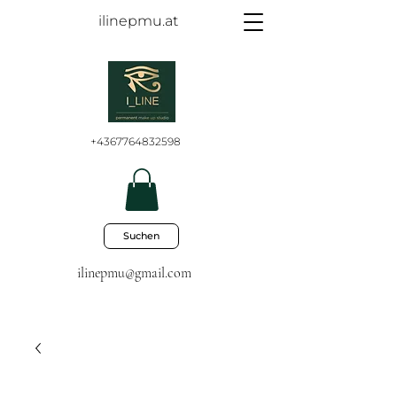
ilinepmu.at
+4367764832598
Suchen
ilinepmu@gmail.com