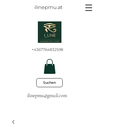
ilinepmu.at
+4367764832598
Suchen
ilinepmu@gmail.com