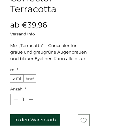
Terracotta
Sale-
ab
€39,96
Preis
Versand Info
Mix „Terracotta“ – Concealer für
graue und graugrüne Augenbrauen
und blauer Eyeliner. Kann allein zur
Farbwiederherstellung verwendet
ml
*
werden; ohne Mischen mit Farben
aus der Grundpalette. Es lässt sich
5 ml
15 ml
gut mit Lippenfarben kombinieren.
Anzahl
*
Concealer für graue und
graugrüne Augenbrauen und
blauer Eyeliner.
Kann allein zur
Farbwiederherstellung verwendet
In den Warenkorb
werden; ohne Mischen mit Farben