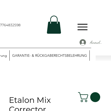
67764832598
Anmelden
ärung
GARANTIE- & RÜCKGABERECHTSBELEHRUNG
Etalon Mix
Corrector