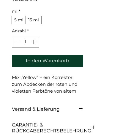
ml
*
5 ml
15 ml
Anzahl
*
In den Warenkorb
Mix „Yellow“ – ein Korrektor
zum Abdecken der roten und
violetten Farbtöne von altem
PMU; um sandige Brauntöne zu
erzeugen. Neutralisiert violette
Versand & Lieferung
Lippenfarbe; als Ergänzung
zum Pfirsichton.
Versand & Lieferung
GARANTIE- &
Korrektor zum Abdecken des
RÜCKGABERECHTSBELEHRUNG
roten und violetten Farbtons