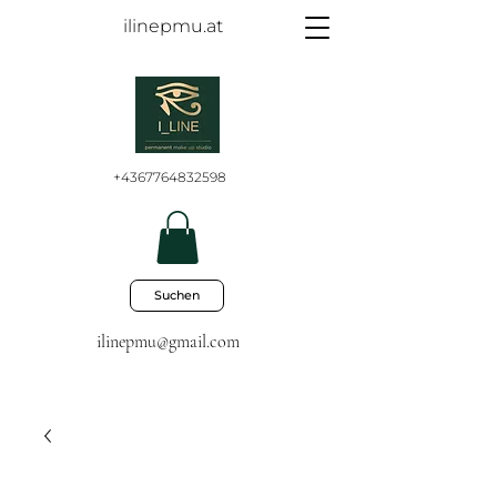
ilinepmu.at
+4367764832598
Suchen
ilinepmu@gmail.com