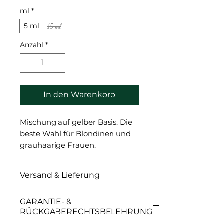
ml
*
5 ml
15 ml
Anzahl
*
In den Warenkorb
Mischung auf gelber Basis. Die
beste Wahl für Blondinen und
grauhaarige Frauen.
Wunderschön im Mix mit
„Cognac No. 3“; oder „Espresso
Versand & Lieferung
Nr. 11“. Ideal zum Abdecken der
warmen Rottöne alter PMU.
Versand & Lieferung
GARANTIE- &
Zum Überlagern von Rot- und
RÜCKGABERECHTSBELEHRUNG
Violetttönen; Zusammen mit