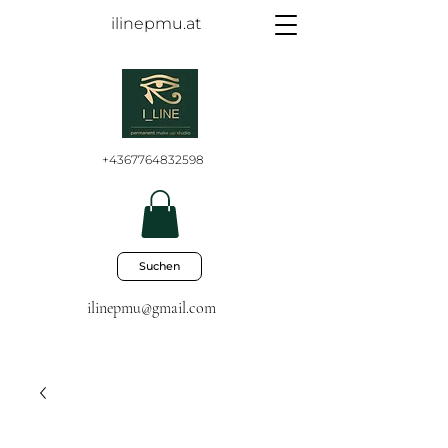
ilinepmu.at
+4367764832598
Suchen
ilinepmu@gmail.com