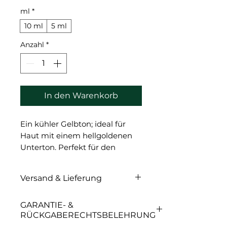
ml
*
10 ml
5 ml
Anzahl
*
In den Warenkorb
Ein kühler Gelbton; ideal für
Haut mit einem hellgoldenen
Unterton. Perfekt für den
Farbverlauf im oberen Bereich
des Augenlids. Heller als
Versand & Lieferung
Haselnuss Nr. 1; gesättigter als
Hellbraun Nr. 4. Geeignet für
Versand & Lieferung
GARANTIE- &
kühle Blondtöne; um warme
RÜCKGABERECHTSBELEHRUNG
Rückstände auf den