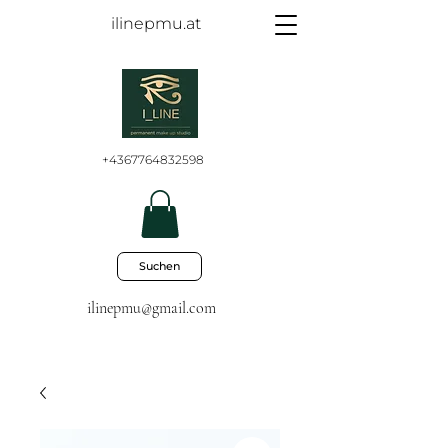
ilinepmu.at
+4367764832598
Suchen
ilinepmu@gmail.com