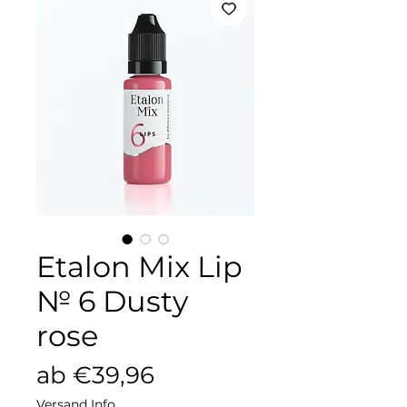
Etalon Mix Lip
№ 6 Dusty
rose
Sale-
ab
€39,96
Preis
Versand Info