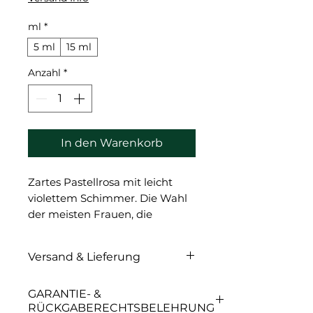
ml
*
5 ml
15 ml
Anzahl
*
In den Warenkorb
Zartes Pastellrosa mit leicht
violettem Schimmer. Die Wahl
der meisten Frauen, die
natürliche Farbtöne für
Permanent Make-up
Versand & Lieferung
bevorzugen. Für hellere
Farbtöne lässt es sich gut mit
Versand & Lieferung
GARANTIE- &
„Red Velvet“ kombinieren;
RÜCKGABERECHTSBELEHRUNG
Concealer „Cherry Mousse“ und