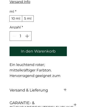
Preis
Versand Info
ml
*
10 ml
5 ml
Anzahl
*
In den Warenkorb
Ein leuchtend roter;
mittelkräftiger Farbton.
Hervorragend geeignet zum
Neutralisieren dunkler; kalter
Lippen in Kombination mit
Versand & Lieferung
Etalon Mix Concealern.
Empfohlen zur Verwendung in
Versand & Lieferung
GARANTIE- &
purer Form für die