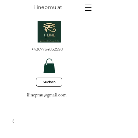
ilinepmu.at
+4367764832598
Suchen
ilinepmu@gmail.com