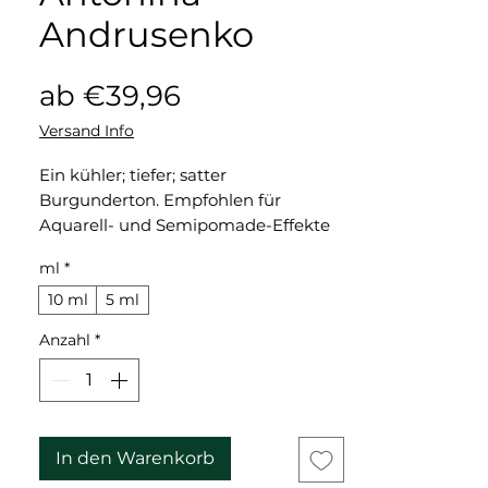
Andrusenko
Sale-
ab
€39,96
Preis
Versand Info
Ein kühler; tiefer; satter
Burgunderton. Empfohlen für
Aquarell- und Semipomade-Effekte
auf den Lippen.
ml
*
Ideal für Blondinen oder Kunden mit
dunklem Haar; braunen Augen und
10 ml
5 ml
heller Haut. Eine reine Anwendung
Anzahl
*
auf dünnen; kalten Lippen im Alter
ist nicht zu empfehlen.
Es passt hervorragend zu allen
Farben der Palette.
In den Warenkorb