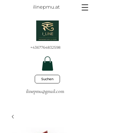
ilinepmu.at
+4367764832598
Suchen
ilinepmu@gmail.com