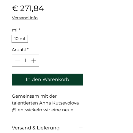
Preis
€ 271,84
Versand Info
ml
*
10 ml
Anzahl
*
In den Warenkorb
Gemeinsam mit der
talentierten Anna Kutsevolova
@ entwickeln wir eine neue
Linie von Permanent-Make-up-
Pigmenten, die speziell für die
Versand & Lieferung
Erzeugung hyperrealistischer