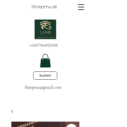
ilinepmu.at
+4367764832598
Suchen
ilinepmu@gmail.com