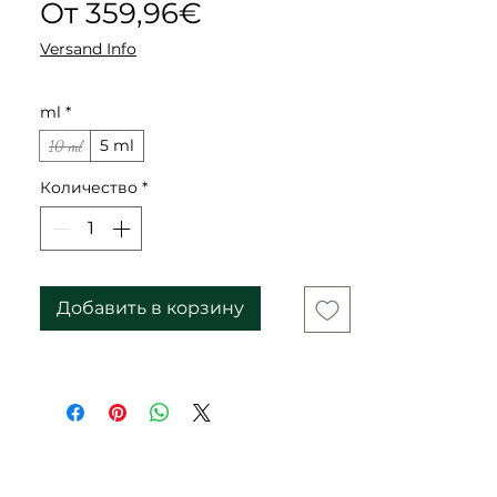
Спеццена
От
359,96€
Versand Info
ml
*
5 ml
10 ml
Количество
*
Добавить в корзину