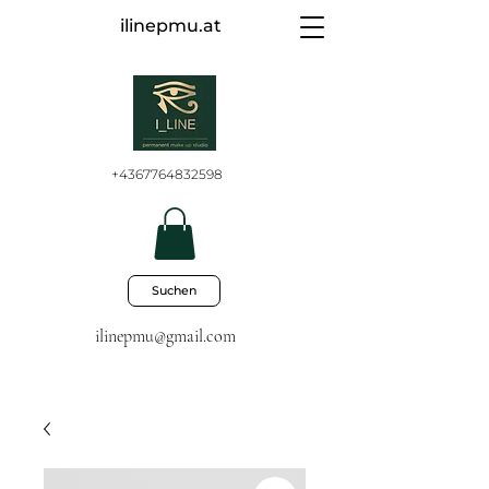
ilinepmu.at
+4367764832598
Suchen
ilinepmu@gmail.com