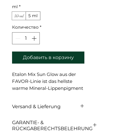
ml
*
5 ml
10 ml
Количество
*
Добавить в корзину
Etalon Mix Sun Glow aus der
FAVOR-Linie ist das hellste
warme Mineral-Lippenpigment
mit einem sanften warmen
Unterton.
Versand & Lieferung
Es hilft, kalte Farben
auszugleichen, Mischungen
Versand & Lieferung
GARANTIE- &
Wärme zu verleihen und den
RÜCKGABERECHTSBELEHRUNG
resultierenden Farbton weicher