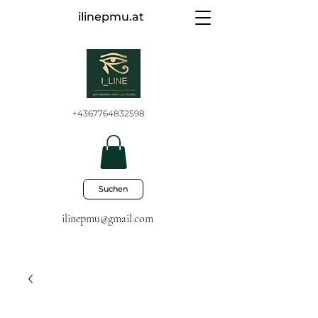
ilinepmu.at
+4367764832598
Suchen
ilinepmu@gmail.com