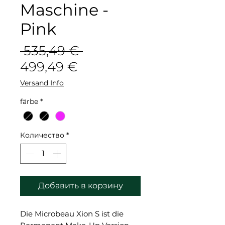
Maschine -
Pink
Обычная
 535,49 € 
Спеццена
цена
499,49 €
Versand Info
färbe
*
Количество
*
Добавить в корзину
Die Microbeau Xion S ist die