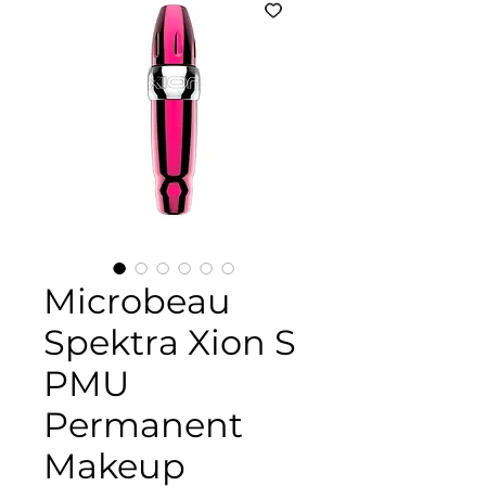
Microbeau
Spektra Xion S
PMU
Permanent
Makeup