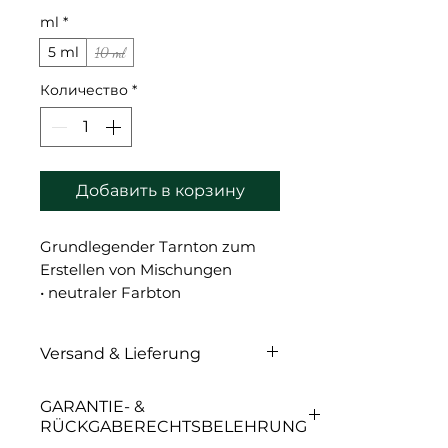
ml
*
5 ml
10 ml
Количество
*
Добавить в корзину
Grundlegender Tarnton zum
Erstellen von Mischungen
• neutraler Farbton
• für alle Hauttöne geeignet
• gut kombinierbar mit allen
Versand & Lieferung
Etalon-Camouflage-
Mischungen
Versand & Lieferung
GARANTIE- &
RÜCKGABERECHTSBELEHRUNG