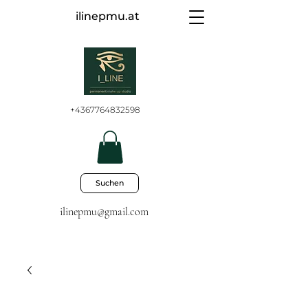
ilinepmu.at
+4367764832598
Suchen
ilinepmu@gmail.com