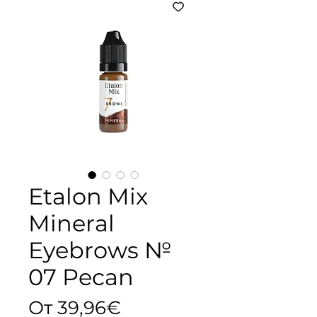
Etalon Mix
Mineral
Eyebrows №
07 Pecan
Спеццена
От
39,96€