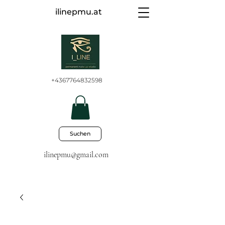
ilinepmu.at
+4367764832598
Suchen
ilinepmu@gmail.com