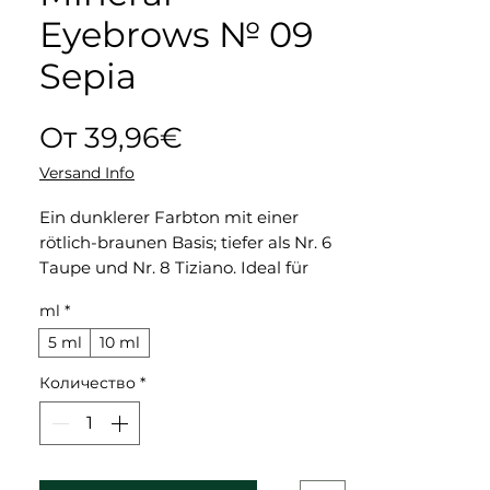
Eyebrows № 09
Sepia
Спеццена
От
39,96€
Versand Info
Ein dunklerer Farbton mit einer
rötlich-braunen Basis; tiefer als Nr. 6
Taupe und Nr. 8 Tiziano. Ideal für
Frauen mit dunkelbraunem Haar
ml
*
und olivfarbener Haut (Fitzpatrick 3–
4). Passt hervorragend zu Nr. 7
5 ml
10 ml
Pecan; Nr. 8 Tiziano und Nr. 10
Количество
*
Arabica.