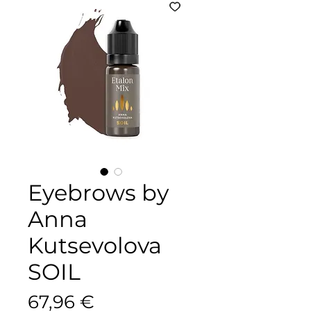
Eyebrows by
Anna
Kutsevolova
SOIL
Цена
67,96 €