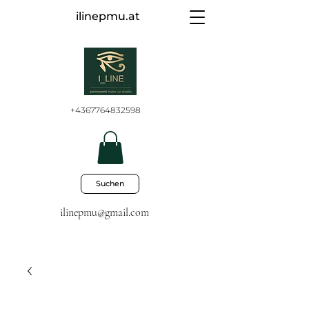
ilinepmu.at
+4367764832598
Suchen
ilinepmu@gmail.com