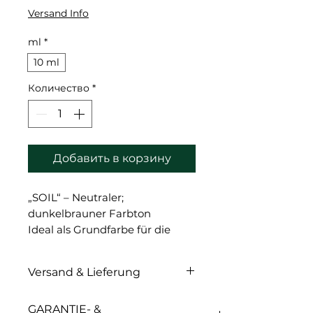
Versand Info
ml
*
10 ml
Количество
*
Добавить в корзину
„SOIL“ – Neutraler;
dunkelbrauner Farbton
Ideal als Grundfarbe für die
Fitzpatrick-Typen 5 und 6
Der dunkelste Akzentton bei
Versand & Lieferung
der Behandlung von Alopezie
Hervorragend als Akzent bei
Versand & Lieferung
GARANTIE- &
der Verwendung von