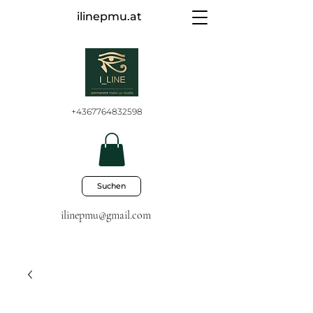
ilinepmu.at
+4367764832598
Suchen
ilinepmu@gmail.com