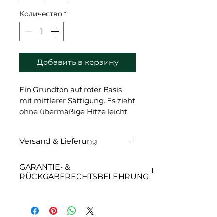
Количество
*
Добавить в корзину
Ein Grundton auf roter Basis
mit mittlerer Sättigung. Es zieht
ohne übermäßige Hitze leicht
in die Haut ein und heilt in
einem neutralen Braunton ab.
Versand & Lieferung
Ideal für den mittleren
Lidverlauf. Dunkler als
Versand & Lieferung
GARANTIE- &
Milchschokolade Nr. 2.
RÜCKGABERECHTSBELEHRUNG
GARANTIE- &