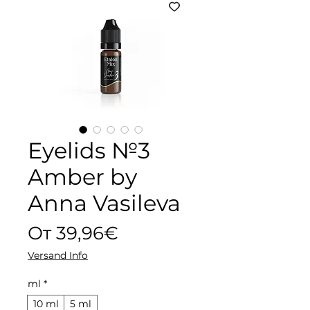
Eyelids №3
Amber by
Anna Vasileva
Спеццена
От
39,96€
Versand Info
ml
*
10 ml
5 ml