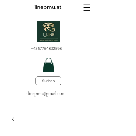
ilinepmu.at
+4367764832598
Suchen
ilinepmu@gmail.com