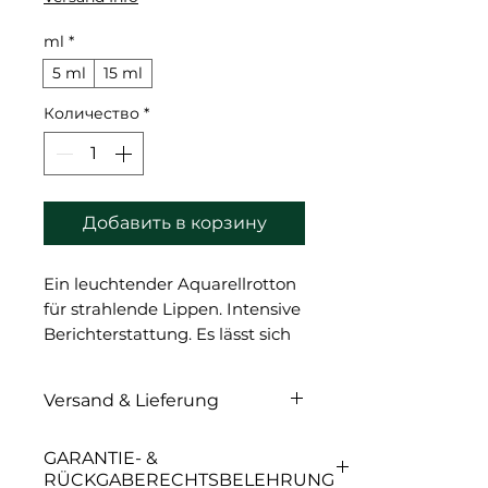
ml
*
5 ml
15 ml
Количество
*
Добавить в корзину
Ein leuchtender Aquarellrotton
für strahlende Lippen. Intensive
Berichterstattung. Es lässt sich
gut mit einem gelben Korrektor
kombinieren, um eine
Versand & Lieferung
scharlachrote Farbe zu
erzeugen. Durch das
Versand & Lieferung
GARANTIE- &
Einmischen in die Grundfarben
RÜCKGABERECHTSBELEHRUNG
können kräftigere Akzente