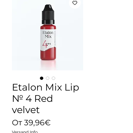
Etalon Mix Lip
№ 4 Red
velvet
Спеццена
От
39,96€
Versand Info