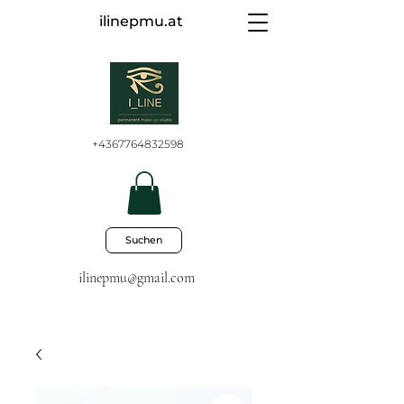
ilinepmu.at
+4367764832598
Suchen
ilinepmu@gmail.com