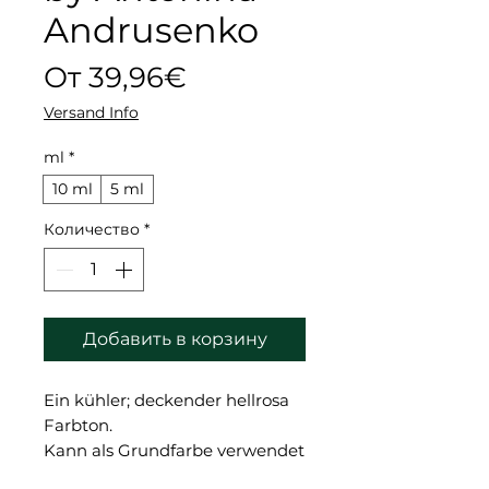
Andrusenko
Спеццена
От
39,96€
Versand Info
ml
*
10 ml
5 ml
Количество
*
Добавить в корзину
Ein kühler; deckender hellrosa
Farbton.
Kann als Grundfarbe verwendet
werden; um in Kombination mit