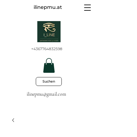
ilinepmu.at
+4367764832598
Suchen
ilinepmu@gmail.com