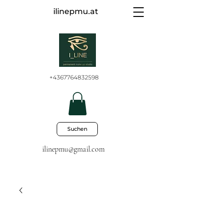
ilinepmu.at
+4367764832598
Suchen
ilinepmu@gmail.com