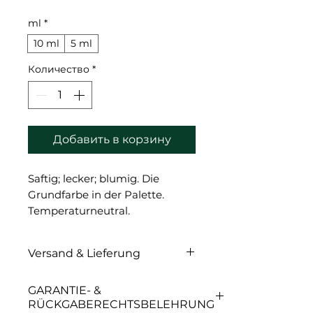
ml
*
10 ml
5 ml
Количество
*
Добавить в корзину
Saftig; lecker; blumig. Die
Grundfarbe in der Palette.
Temperaturneutral.
Kann jeder Mischung
hinzugefügt werden; um
Versand & Lieferung
zusätzliche Farbtöne zu
erhalten.
Versand & Lieferung
GARANTIE- &
Kann in purer Form verwendet
RÜCKGABERECHTSBELEHRUNG
werden; um satte Lippen zu