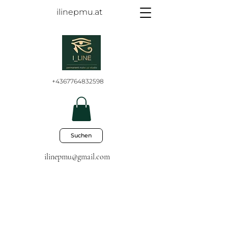
ilinepmu.at
+4367764832598
Suchen
ilinepmu@gmail.com