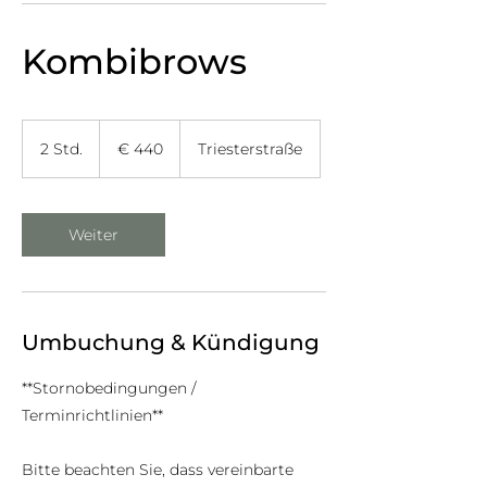
Kombibrows
440
Euro
2 Std.
2
€ 440
Triesterstraße
S
t
d
Weiter
.
Umbuchung & Kündigung
**Stornobedingungen /
Terminrichtlinien**
Bitte beachten Sie, dass vereinbarte