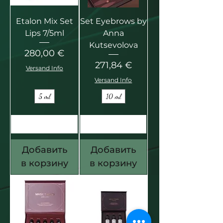
Etalon Mix Set
Set Eyebrows by
Lips 7/5ml
Anna
Kutsevolova
Цена
280,00 €
Цена
271,84 €
Versand Info
Versand Info
5 ml
10 ml
Добавить
Добавить
в корзину
в корзину