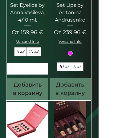
Set Eyelids by
Set Lips by
Anna Vasileva,
Antonina
4/10 ml.
Andrusenko
Цена со скидкой
Цена со скидкой
От
159,96 €
От
239,96 €
Versand Info
Versand Info
5 ml
10 ml
10 ml
5 ml
Добавить
Добавить
в корзину
в корзину