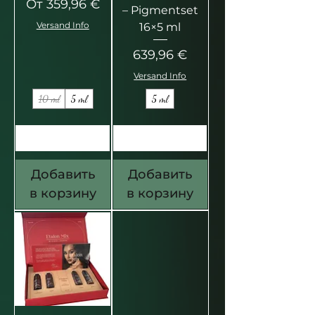
Цена со скидкой
От
359,96 €
– Pigmentset
Versand Info
16×5 ml
Цена
639,96 €
Versand Info
10 ml
5 ml
5 ml
Добавить
Добавить
в корзину
в корзину