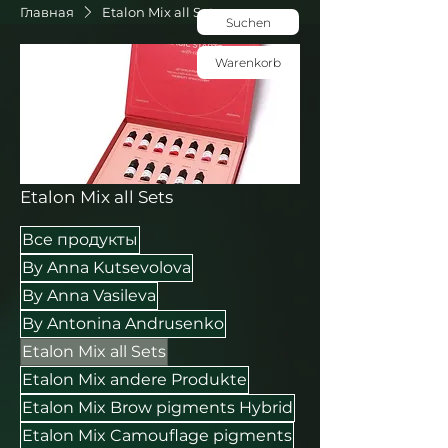
Главная
Etalon Mix all Sets
Suchen
Warenkorb
Etalon Mix all Sets
Все продукты
By Anna Kutsevolova
By Anna Vasileva
By Antonina Andrusenko
Etalon Mix all Sets
Etalon Mix andere Produkte
Etalon Mix Brow pigments Hybrid
Etalon Mix Camouflage pigments